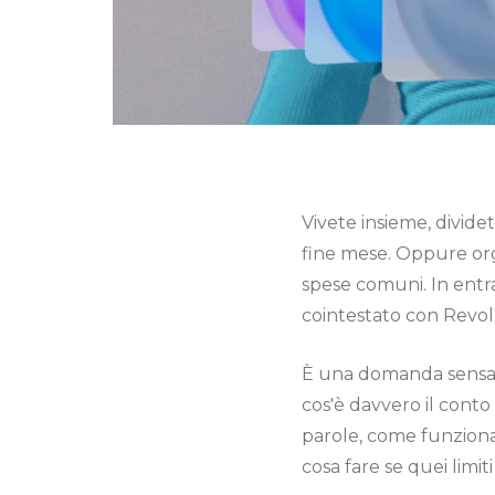
Vivete insieme, dividete
fine mese. Oppure org
spese comuni. In entra
cointestato con Revo
È una domanda sensata
cos'è davvero il conto
parole, come funziona ne
cosa fare se quei limiti